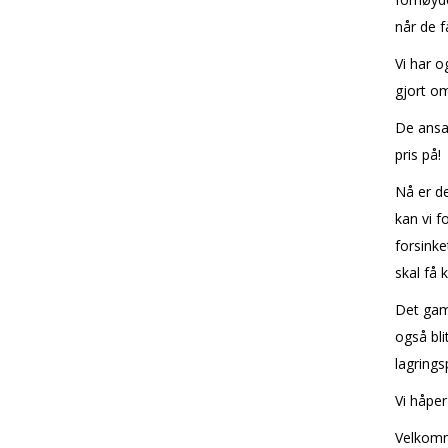
når de f
Vi har o
gjort om
De ansat
pris på!
Nå er d
kan vi fo
forsinke
skal få
Det gamle
også bli
lagrings
Vi håpe
Velkomm