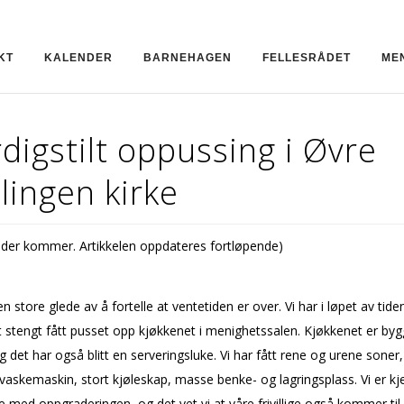
KT
KALENDER
BARNEHAGEN
FELLESRÅDET
ME
digstilt oppussing i Øvre
lingen kirke
ilder kommer. Artikkelen oppdateres fortløpende)
en store glede av å fortelle at ventetiden er over. Vi har i løpet av tide
 stengt fått pusset opp kjøkkenet i menighetssalen. Kjøkkenet er byg
g det har også blitt en serveringsluke. Vi har fått rene og urene soner,
-vaskemaskin, stort kjøleskap, masse benke- og lagringsplass. Vi er k
 med oppgraderingen, og det vet vi at våre frivillige også kommer til