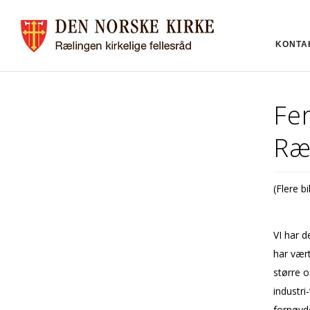
KONTA
Fer
Ræ
(Flere b
VI har d
har vært
større o
industri
fornøyde