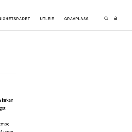
NIGHETSRÅDET
UTLEIE
GRAVPLASS
n kirken
get
jempe
 å være