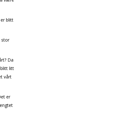
r blitt
 stor
årt? Da
itt litt
t vårt
Det er
lengtet