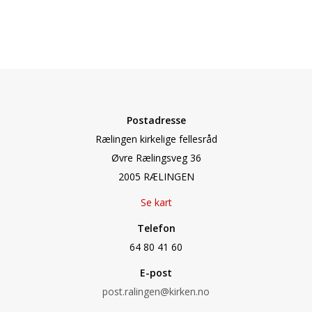
Postadresse
Rælingen kirkelige fellesråd
Øvre Rælingsveg 36
2005 RÆLINGEN
Se kart
Telefon
64 80 41 60
E-post
post.ralingen@kirken.no