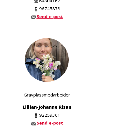
64804162
96745878
Send e-post
Gravplassmedarbeider
Lillian-Johanne Risan
92259361
Send e-post