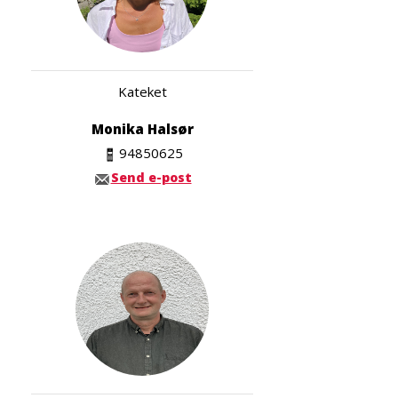
Kateket
Monika Halsør
94850625
Send e-post