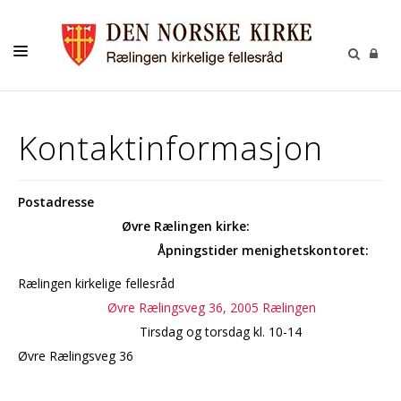
KONTAKT
Kontaktinformasjon
KALENDER
BARNEHAGEN
Postadresse
FELLESRÅDET
Øvre Rælingen kirke:
MENIGHETSRÅDET
Åpningstider menighetskontoret:
Rælingen kirkelige fellesråd
UTLEIE
Øvre Rælingsveg 36, 2005 Rælingen
GRAVPLASS
T
irsdag og torsdag kl. 10-14
Øvre Rælingsveg 36