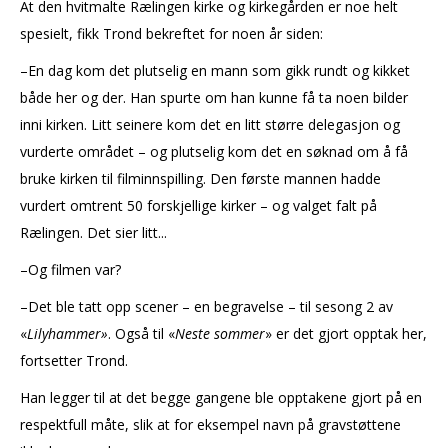
At den hvitmalte Rælingen kirke og kirkegården er noe helt
spesielt, fikk Trond bekreftet for noen år siden:
–En dag kom det plutselig en mann som gikk rundt og kikket
både her og der. Han spurte om han kunne få ta noen bilder
inni kirken. Litt seinere kom det en litt større delegasjon og
vurderte området – og plutselig kom det en søknad om å få
bruke kirken til filminnspilling. Den første mannen hadde
vurdert omtrent 50 forskjellige kirker – og valget falt på
Rælingen. Det sier litt...
–Og filmen var?
–Det ble tatt opp scener – en begravelse ­– til sesong 2 av
«
Lilyhammer»
. Også til «
Neste sommer
» er det gjort opptak her,
fortsetter Trond.
Han legger til at det begge gangene ble opptakene gjort på en
respektfull måte, slik at for eksempel navn på gravstøttene