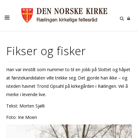
KONTAKT
Fikser og fisker
KALENDER
BARNEHAGEN
Han var innstilt som nummer to til en jobb på Slottet og håpet
FELLESRÅDET
at førstekandidaten ville trekke seg. Det gjorde han ikke – og
MENIGHETSRÅDET
isteden havnet Trond Opsahl på kirkegården i Rælingen. Vel å
merke i levende live.
UTLEIE
Tekst: Morten Sjølli
GRAVPLASS
Foto: Ine Moen