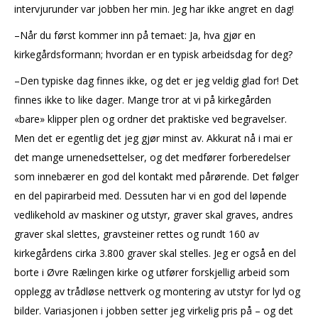
intervjurunder var jobben her min. Jeg har ikke angret en dag!
–Når du først kommer inn på temaet: Ja, hva gjør en
kirkegårdsformann; hvordan er en typisk arbeidsdag for deg?
–Den typiske dag finnes ikke, og det er jeg veldig glad for! Det
finnes ikke to like dager. Mange tror at vi på kirkegården
«bare» klipper plen og ordner det praktiske ved begravelser.
Men det er egentlig det jeg gjør minst av. Akkurat nå i mai er
det mange urnenedsettelser, og det medfører forberedelser
som innebærer en god del kontakt med pårørende. Det følger
en del papirarbeid med. Dessuten har vi en god del løpende
vedlikehold av maskiner og utstyr, graver skal graves, andres
graver skal slettes, gravsteiner rettes og rundt 160 av
kirkegårdens cirka 3.800 graver skal stelles. Jeg er også en del
borte i Øvre Rælingen kirke og utfører forskjellig arbeid som
opplegg av trådløse nettverk og montering av utstyr for lyd og
bilder. Variasjonen i jobben setter jeg virkelig pris på – og det