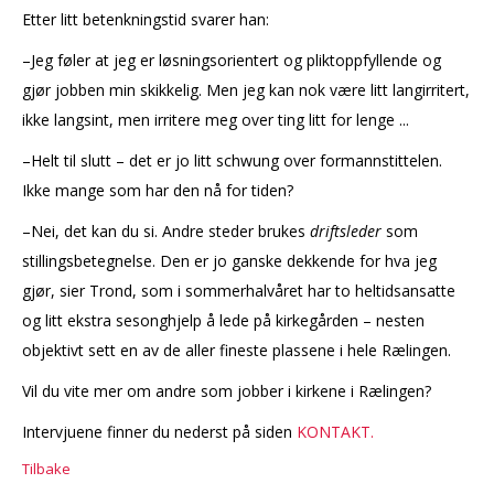
Etter litt betenkningstid svarer han:
–Jeg føler at jeg er løsningsorientert og pliktoppfyllende og
gjør jobben min skikkelig. Men jeg kan nok være litt langirritert,
ikke langsint, men irritere meg over ting litt for lenge ...
–Helt til slutt – det er jo litt schwung over formannstittelen.
Ikke mange som har den nå for tiden?
–Nei, det kan du si. Andre steder brukes
driftsleder
som
stillingsbetegnelse. Den er jo ganske dekkende for hva jeg
gjør, sier Trond, som i sommerhalvåret har to heltidsansatte
og litt ekstra sesonghjelp å lede på kirkegården – nesten
objektivt sett en av de aller fineste plassene i hele Rælingen.
Vil du vite mer om andre som jobber i kirkene i Rælingen?
Intervjuene finner du nederst på siden
KONTAKT.
Tilbake