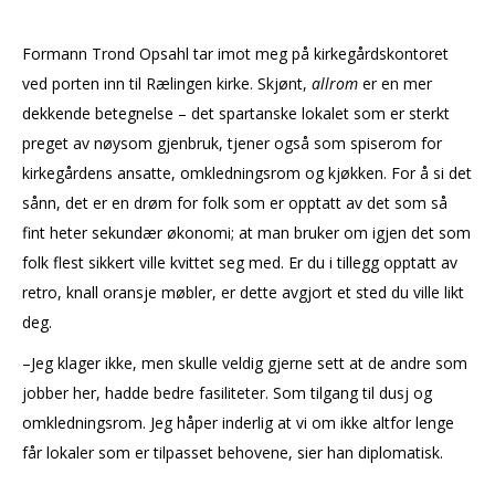
Formann Trond Opsahl tar imot meg på kirkegårdskontoret
ved porten inn til Rælingen kirke. Skjønt,
allrom
er en mer
dekkende betegnelse – det spartanske lokalet som er sterkt
preget av nøysom gjenbruk, tjener også som spiserom for
kirkegårdens ansatte, omkledningsrom og kjøkken. For å si det
sånn, det er en drøm for folk som er opptatt av det som så
fint heter sekundær økonomi; at man bruker om igjen det som
folk flest sikkert ville kvittet seg med. Er du i tillegg opptatt av
retro, knall oransje møbler, er dette avgjort et sted du ville likt
deg.
–Jeg klager ikke, men skulle veldig gjerne sett at de andre som
jobber her, hadde bedre fasiliteter. Som tilgang til dusj og
omkledningsrom. Jeg håper inderlig at vi om ikke altfor lenge
får lokaler som er tilpasset behovene, sier han diplomatisk.