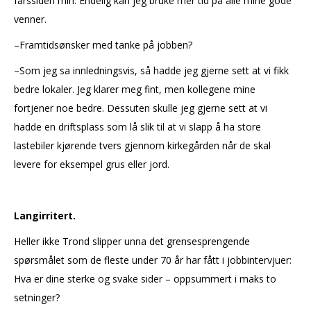
farssiden min. Endelig kan jeg bruke mer tid på alle mine gode
venner.
–Framtidsønsker med tanke på jobben?
–Som jeg sa innledningsvis, så hadde jeg gjerne sett at vi fikk
bedre lokaler. Jeg klarer meg fint, men kollegene mine
fortjener noe bedre. Dessuten skulle jeg gjerne sett at vi
hadde en driftsplass som lå slik til at vi slapp å ha store
lastebiler kjørende tvers gjennom kirkegården når de skal
levere for eksempel grus eller jord.
Langirritert.
Heller ikke Trond slipper unna det grensesprengende
spørsmålet som de fleste under 70 år har fått i jobbintervjuer:
Hva er dine sterke og svake sider – oppsummert i maks to
setninger?