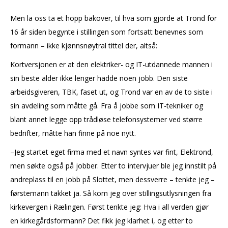
Men la oss ta et hopp bakover, til hva som gjorde at Trond for
16 år siden begynte i stillingen som fortsatt benevnes som
formann – ikke kjønnsnøytral tittel der, altså:
Kortversjonen er at den elektriker- og IT-utdannede mannen i
sin beste alder ikke lenger hadde noen jobb. Den siste
arbeidsgiveren, TBK, faset ut, og Trond var en av de to siste i
sin avdeling som måtte gå. Fra å jobbe som IT-tekniker og
blant annet legge opp trådløse telefonsystemer ved større
bedrifter, måtte han finne på noe nytt.
–Jeg startet eget firma med et navn syntes var fint, Elektrond,
men søkte også på jobber. Etter to intervjuer ble jeg innstilt på
andreplass til en jobb på Slottet, men dessverre – tenkte jeg –
førstemann takket ja. Så kom jeg over stillingsutlysningen fra
kirkevergen i Rælingen. Først tenkte jeg: Hva i all verden gjør
en kirkegårdsformann? Det fikk jeg klarhet i, og etter to