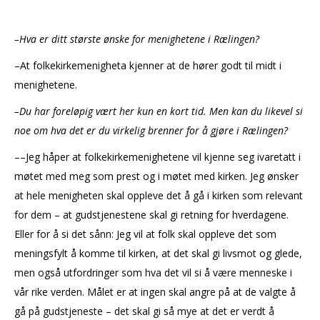
–Hva er ditt største ønske for menighetene i Rælingen?
–At folkekirkemenigheta kjenner at de hører godt til midt i
menighetene.
–Du har foreløpig vært her kun en kort tid. Men kan du likevel si
noe om hva det er du virkelig brenner for å gjøre i Rælingen?
––Jeg håper at folkekirkemenighetene vil kjenne seg ivaretatt i
møtet med meg som prest og i møtet med kirken. Jeg ønsker
at hele menigheten skal oppleve det å gå i kirken som relevant
for dem – at gudstjenestene skal gi retning for hverdagene.
Eller for å si det sånn: Jeg vil at folk skal oppleve det som
meningsfylt å komme til kirken, at det skal gi livsmot og glede,
men også utfordringer som hva det vil si å være menneske i
vår rike verden. Målet er at ingen skal angre på at de valgte å
gå på gudstjeneste – det skal gi så mye at det er verdt å