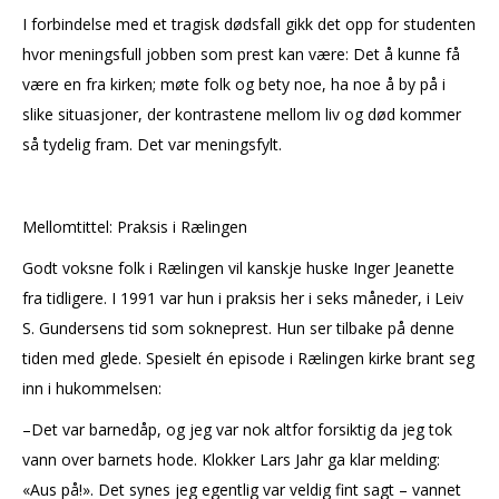
I forbindelse med et tragisk dødsfall gikk det opp for studenten
hvor meningsfull jobben som prest kan være: Det å kunne få
være en fra kirken; møte folk og bety noe, ha noe å by på i
slike situasjoner, der kontrastene mellom liv og død kommer
så tydelig fram. Det var meningsfylt.
Mellomtittel: Praksis i Rælingen
Godt voksne folk i Rælingen vil kanskje huske Inger Jeanette
fra tidligere. I 1991 var hun i praksis her i seks måneder, i Leiv
S. Gundersens tid som sokneprest. Hun ser tilbake på denne
tiden med glede. Spesielt én episode i Rælingen kirke brant seg
inn i hukommelsen:
–Det var barnedåp, og jeg var nok altfor forsiktig da jeg tok
vann over barnets hode. Klokker Lars Jahr ga klar melding:
«Aus på!». Det synes jeg egentlig var veldig fint sagt – vannet