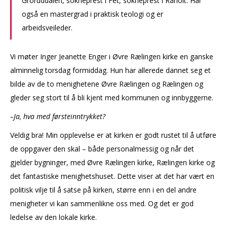
Groruddalen, sokneprest i Fet, sokneprest i Råholt. Har
også en mastergrad i praktisk teologi og er
arbeidsveileder.
Vi møter Inger Jeanette Enger i Øvre Rælingen kirke en ganske
alminnelig torsdag formiddag. Hun har allerede dannet seg et
bilde av de to menighetene Øvre Rælingen og Rælingen og
gleder seg stort til å bli kjent med kommunen og innbyggerne.
–Ja, hva med førsteinntrykket?
Veldig bra! Min opplevelse er at kirken er godt rustet til å utføre
de oppgaver den skal – både personalmessig og når det
gjelder bygninger, med Øvre Rælingen kirke, Rælingen kirke og
det fantastiske menighetshuset. Dette viser at det har vært en
politisk vilje til å satse på kirken, større enn i en del andre
menigheter vi kan sammenlikne oss med. Og det er god
ledelse av den lokale kirke.