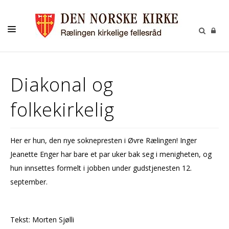
KONTAKT
Diakonal og
KALENDER
folkekirkelig
BARNEHAGEN
FELLESRÅDET
Her er hun, den nye soknepresten i Øvre Rælingen! Inger
MENIGHETSRÅDET
Jeanette Enger har bare et par uker bak seg i menigheten, og
UTLEIE
hun innsettes formelt i jobben under gudstjenesten 12.
september.
GRAVPLASS
Tekst: Morten Sjølli