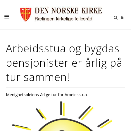
KONTAKT
Arbeidsstua og bygdas
KALENDER
pensjonister er årlig på
BARNEHAGEN
FELLESRÅDET
tur sammen!
MENIGHETSRÅDET
UTLEIE
Menighetspleiens årlige tur for Arbeidsstua.
GRAVPLASS