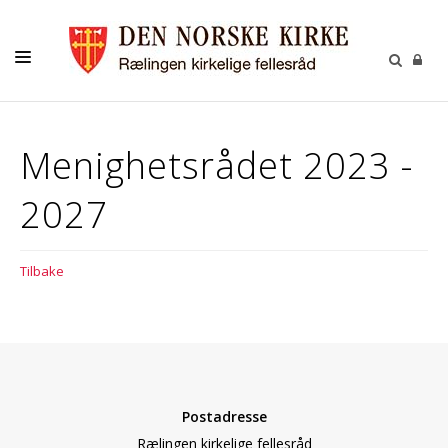
KONTAKT
Menighetsrådet 2023 -
KALENDER
2027
BARNEHAGEN
FELLESRÅDET
Tilbake
MENIGHETSRÅDET
UTLEIE
GRAVPLASS
Postadresse
Rælingen kirkelige fellesråd