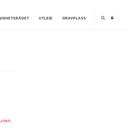
NIGHETSRÅDET
UTLEIE
GRAVPLASS
munen