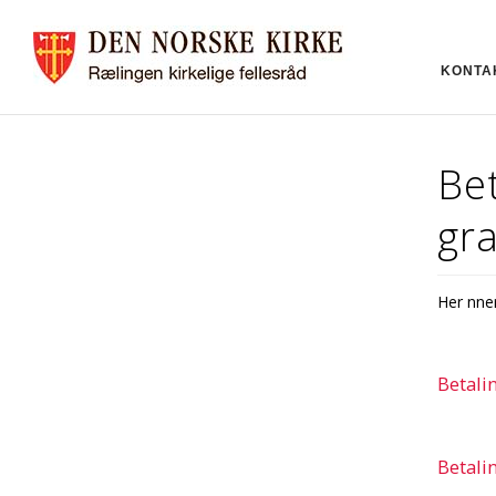
KONTA
Be
gr
Her finn
Betali
Betali