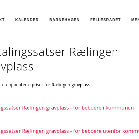
KT
KALENDER
BARNEHAGEN
FELLESRÅDET
ME
talingssatser Rælingen
avplass
er du oppdaterte priser for Rælingen gravplass
ngssatser Rælingen gravplass - for beboere i kommunen
ngssatser Rælingen gravplass - for beboere utenfor kom