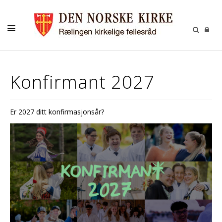
KONTAKT
Konfirmant 2027
KALENDER
BARNEHAGEN
Er 2027 ditt konfirmasjonsår?
FELLESRÅDET
MENIGHETSRÅDET
UTLEIE
GRAVPLASS